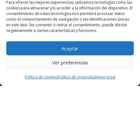
Para ofrecer las mejores experiencias, utilizamos tecnologías como las
Contacta con nosotros mediante nuestro formulario
cookies para almacenar y/o acceder a la información del dispositivo. El
o llamándonos por teléfono y solicita tu
consentimiento de estas tecnologías nos permitirá procesar datos
presupuesto sin compromiso.
como el comportamiento de navegación o las identificaciones únicas
en este sitio. No consentir o retirar el consentimiento, puede afectar
Nuestro equipo estará encantado de atenderte y
negativamente a ciertas características y funciones.
darte asesoramiento personalizado. ¡Te esperamos!
Aceptar
Ver preferencias
Política de cookies
Política de privacidad
Aviso legal
Teléfono:
651 883 473
Teléfono