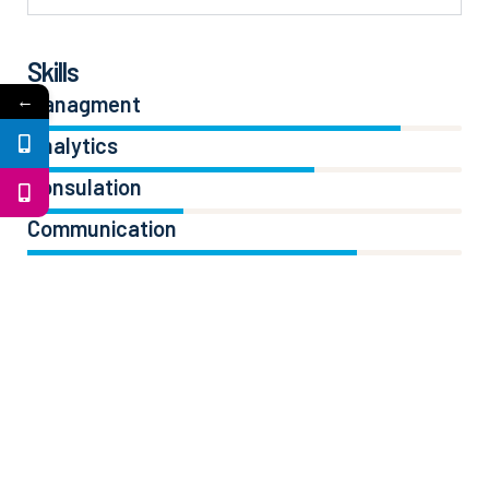
Skills
←
Managment
86%
Analytics
66%
Consulation
36%
Communication
76%