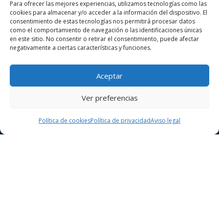
Para ofrecer las mejores experiencias, utilizamos tecnologías como las
Contacta con nosotros mediante nuestro formulario
cookies para almacenar y/o acceder a la información del dispositivo. El
o llamándonos por teléfono y solicita tu
consentimiento de estas tecnologías nos permitirá procesar datos
presupuesto sin compromiso.
como el comportamiento de navegación o las identificaciones únicas
en este sitio. No consentir o retirar el consentimiento, puede afectar
Nuestro equipo estará encantado de atenderte y
negativamente a ciertas características y funciones.
darte asesoramiento personalizado. ¡Te esperamos!
Aceptar
Ver preferencias
Política de cookies
Política de privacidad
Aviso legal
Teléfono:
651 883 473
Teléfono