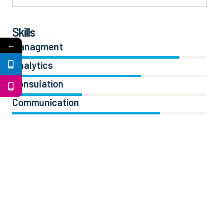
Skills
←
Managment
86%
Analytics
66%
Consulation
36%
Communication
76%